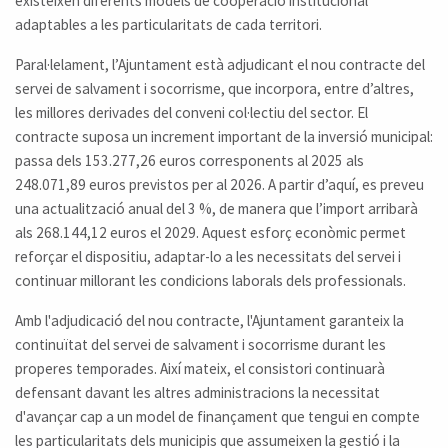
existeixen diferents models de cooperació institucional
adaptables a les particularitats de cada territori.
Paral·lelament, l’Ajuntament està adjudicant el nou contracte del
servei de salvament i socorrisme, que incorpora, entre d’altres,
les millores derivades del conveni col·lectiu del sector. El
contracte suposa un increment important de la inversió municipal:
passa dels 153.277,26 euros corresponents al 2025 als
248.071,89 euros previstos per al 2026. A partir d’aquí, es preveu
una actualització anual del 3 %, de manera que l’import arribarà
als 268.144,12 euros el 2029. Aquest esforç econòmic permet
reforçar el dispositiu, adaptar-lo a les necessitats del servei i
continuar millorant les condicions laborals dels professionals.
Amb l'adjudicació del nou contracte, l'Ajuntament garanteix la
continuïtat del servei de salvament i socorrisme durant les
properes temporades. Així mateix, el consistori continuarà
defensant davant les altres administracions la necessitat
d'avançar cap a un model de finançament que tengui en compte
les particularitats dels municipis que assumeixen la gestió i la