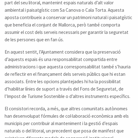
part del seu litoral, mantenint espais naturals d’alt valor
ambiental i paisatgístic com Sa Canova o Cala Torta. Aquesta
aposta contribueix a conservar un patrimoni natural i paisatgístic
que beneficia el conjunt de Mallorca, però també comporta
assumir el cost dels serveis necessaris per garantir la seguretat
de les persones que en fan ús.
En aquest sentit, l’Ajuntament considera que la preservació
d’aquests espais és una responsabilitat compartida entre
administracions i que aquesta corresponsabilitat també s’hauria
de reflectir en el finançament dels serveis públics que hi estan
associats. Entre les opcions plantejades hi ha la possibilitat
d’habilitar línies de suport a través del Fons de Seguretat, de
l’Impost de Turisme Sostenible o d’altres instruments específics.
El consistori recorda, a més, que altres comunitats autònomes
han desenvolupat fórmules de col·laboració econòmica amb els
municipis per contribuir al manteniment i la gestió d’espais
naturals o del litoral, un precedent que posa de manifest que