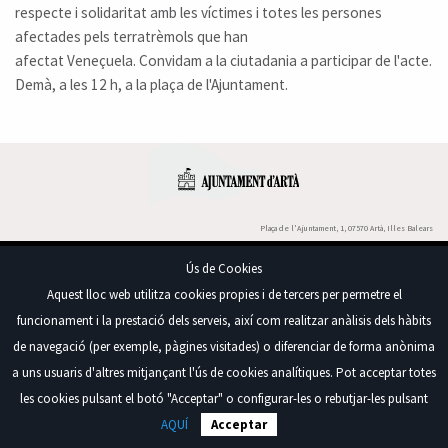
respecte i solidaritat amb les víctimes i totes les persones
afectades pels terratrèmols que han
afectat Veneçuela. Convidam a la ciutadania a participar de l'acte.
Demà, a les 12 h, a la plaça de l'Ajuntament.
Plaça de l'Ajuntament, 1, 07570 Artà, Illes Balears
Tel. 971 82 95 95
Ús de Cookies
Copyright®2026 - Ajuntament d’Artà. Tots els
Política de cookies
drets reservats
Aquest lloc web utilitza cookies propies i de tercers per permetre el
funcionament i la prestació dels serveis, així com realitzar anàlisis dels hàbits
de navegació (per exemple, pàgines visitades) o diferenciar de forma anònima
a uns usuaris d'altres mitjançant l'ús de cookies analítiques. Pot acceptar totes
les cookies pulsant el botó "Acceptar" o configurar-les o rebutjar-les pulsant
AQUÍ
Acceptar