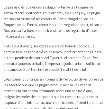
La previsió és que dilluns es duguin a terme les tasques de
senyalització horitzontal i que dimarts, dia 16 de juny, es pugui
restablir la circulació als carrers de Santa Margalida, de les
Roques, de les Parres i carrer Nou. Una vegada reobert, el carrer
Nou passarà a funcionar amb el sistema de regulació d’accés
mitjançant càmeres.
Tot i aquest avanç, les obres encara no hauran conclòs. La
darrera fase de l’actuació es desenvoluparà al carrer de l’Hostal,
al tram pendent del carrer del Figueral i al carrer de Pitxol. Per
executar aquests treballs, l’empresa adjudicatària ha sol·licitat
una ampliació del termini d’execució fins al 31 de juliol.
L’Ajuntament continuarà informant de l’evolució de les obres i de
les afectacions que es puguin produir, amb la voluntat de
mantenir la ciutadania informada sobre una actuació que,
malgrat les molèsties temporals que ha comportat, permetrà
disposar d’una infraestructura hidràulica més eficient i preparada
per afrontar les necessitats futures del municipi.