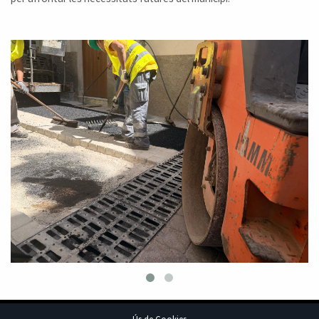
prev
next