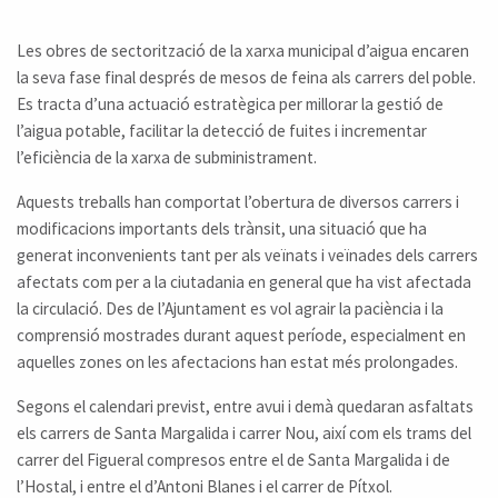
Les obres de sectorització de la xarxa municipal d’aigua encaren
la seva fase final després de mesos de feina als carrers del poble.
Es tracta d’una actuació estratègica per millorar la gestió de
l’aigua potable, facilitar la detecció de fuites i incrementar
l’eficiència de la xarxa de subministrament.
Aquests treballs han comportat l’obertura de diversos carrers i
modificacions importants dels trànsit, una situació que ha
generat inconvenients tant per als veïnats i veïnades dels carrers
afectats com per a la ciutadania en general que ha vist afectada
la circulació. Des de l’Ajuntament es vol agrair la paciència i la
comprensió mostrades durant aquest període, especialment en
aquelles zones on les afectacions han estat més prolongades.
Segons el calendari previst, entre avui i demà quedaran asfaltats
els carrers de Santa Margalida i carrer Nou, així com els trams del
carrer del Figueral compresos entre el de Santa Margalida i de
l’Hostal, i entre el d’Antoni Blanes i el carrer de Pítxol.