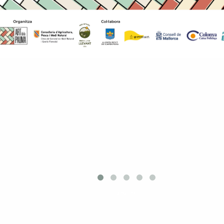
prev
next