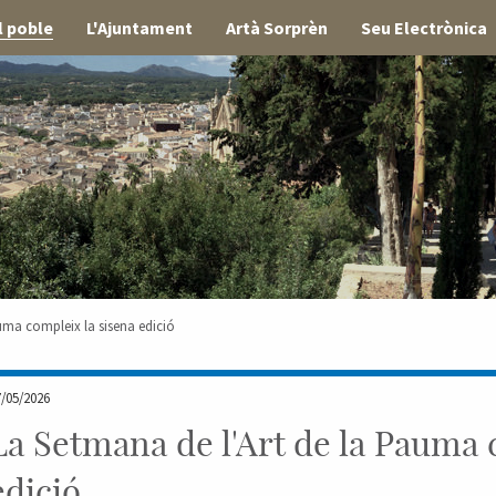
l poble
L'Ajuntament
Artà Sorprèn
Seu Electrònica
auma compleix la sisena edició
7/05/2026
La Setmana de l'Art de la Pauma 
edició