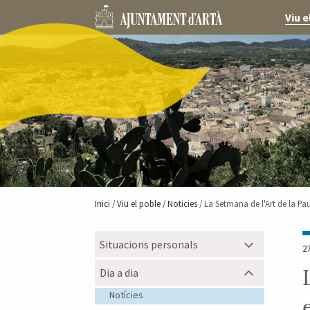
Viu e
Inici /
Viu el poble
/ Noticies
/ La Setmana de l'Art de la P
Situacions personals
2
Dia a dia
Notícies