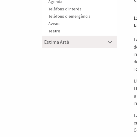
Agenda
Telèfons d'interès
Telèfons d'emergència
L
Avisos
l
Teatre
L
Estima Artà
d
i
d
i
U
L
a
in
L
e
C