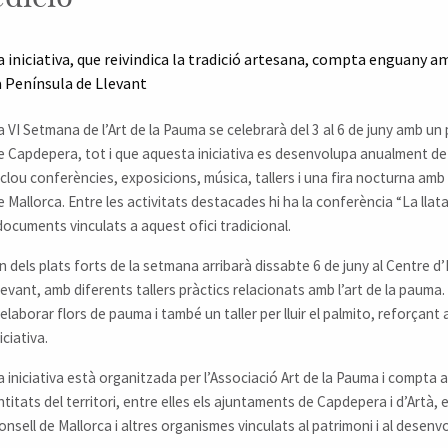
a iniciativa, que reivindica la tradició artesana, compta enguany a
a Península de Llevant
a VI Setmana de l’Art de la Pauma se celebrarà del 3 al 6 de juny amb un
e Capdepera, tot i que aquesta iniciativa es desenvolupa anualment d
nclou conferències, exposicions, música, tallers i una fira nocturna amb
e Mallorca. Entre les activitats destacades hi ha la conferència “La lla
 documents vinculats a aquest ofici tradicional.
n dels plats forts de la setmana arribarà dissabte 6 de juny al Centre d
levant, amb diferents tallers pràctics relacionats amb l’art de la pauma.
 elaborar flors de pauma i també un taller per lluir el palmito, reforçant ai
iciativa.
a iniciativa està organitzada per l’Associació Art de la Pauma i compta a
ntitats del territori, entre elles els ajuntaments de Capdepera i d’Artà, 
onsell de Mallorca i altres organismes vinculats al patrimoni i al desenv