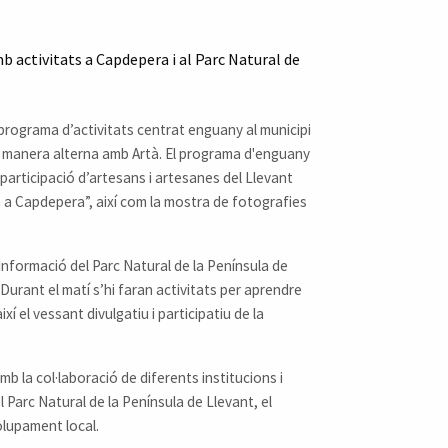
mb activitats a Capdepera i al Parc Natural de
 programa d’activitats centrat enguany al municipi
e manera alterna amb Artà. El programa d'enguany
 participació d’artesans i artesanes del Llevant
ta a Capdepera”, així com la mostra de fotografies
’Informació del Parc Natural de la Península de
 Durant el matí s’hi faran activitats per aprendre
xí el vessant divulgatiu i participatiu de la
mb la col·laboració de diferents institucions i
el Parc Natural de la Península de Llevant, el
olupament local.