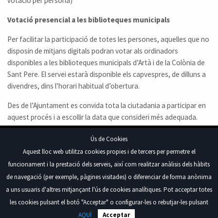
votació per persona)
Votació presencial a les biblioteques municipals
Per facilitar la participació de totes les persones, aquelles que no
disposin de mitjans digitals podran votar als ordinadors
disponibles a les biblioteques municipals d’Artà i de la Colònia de
Sant Pere. El servei estarà disponible els capvespres, de dilluns a
divendres, dins l’horari habitual d’obertura.
Des de l’Ajuntament es convida tota la ciutadania a participar en
aquest procés i a escollir la data que consideri més adequada.
Ús de Cookies
Aquest lloc web utilitza cookies propies i de tercers per permetre el
funcionament i la prestació dels serveis, així com realitzar anàlisis dels hàbits
de navegació (per exemple, pàgines visitades) o diferenciar de forma anònima
Plaça de l'Ajuntament, 1, 07570 Artà, Illes Balears
a uns usuaris d'altres mitjançant l'ús de cookies analítiques. Pot acceptar totes
Tel. 971 82 95 95
les cookies pulsant el botó "Acceptar" o configurar-les o rebutjar-les pulsant
Copyright®2026 - Ajuntament d’Artà. Tots els
Política de cookies
AQUÍ
Acceptar
drets reservats