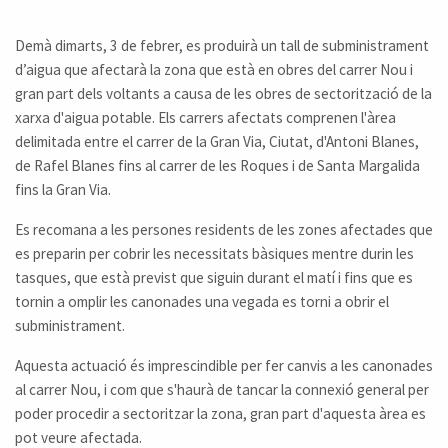
Demà dimarts, 3 de febrer, es produirà un tall de subministrament
d’aigua que afectarà la zona que està en obres del carrer Nou i
gran part dels voltants a causa de les obres de sectorització de la
xarxa d'aigua potable. Els carrers afectats comprenen l'àrea
delimitada entre el carrer de la Gran Via, Ciutat, d'Antoni Blanes,
de Rafel Blanes fins al carrer de les Roques i de Santa Margalida
fins la Gran Via.
Es recomana a les persones residents de les zones afectades que
es preparin per cobrir les necessitats bàsiques mentre durin les
tasques, que està previst que siguin durant el matí i fins que es
tornin a omplir les canonades una vegada es torni a obrir el
subministrament.
Aquesta actuació és imprescindible per fer canvis a les canonades
al carrer Nou, i com que s'haurà de tancar la connexió general per
poder procedir a sectoritzar la zona, gran part d'aquesta àrea es
pot veure afectada.