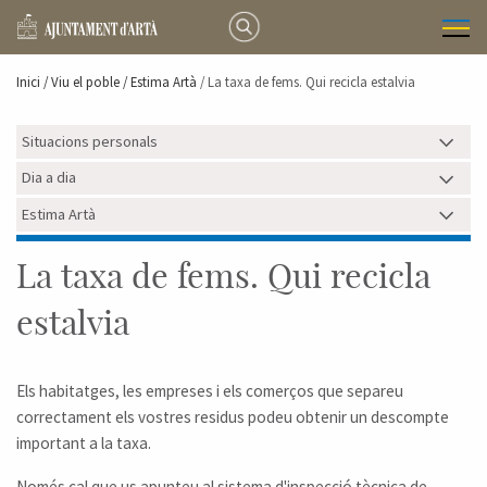
Inici /
Viu el poble
/ Estima Artà
/ La taxa de fems. Qui recicla estalvia
Situacions personals
Dia a dia
Estima Artà
La taxa de fems. Qui recicla
estalvia
Els habitatges, les empreses i els comerços que separeu
correctament els vostres residus podeu obtenir un descompte
important a la taxa.
Només cal que us apunteu al sistema d'inspecció tècnica de