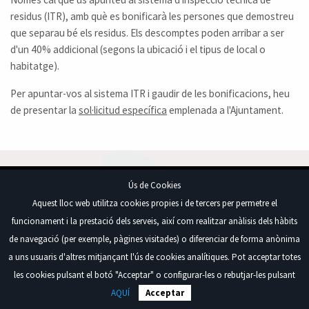
residus (ITR), amb què es bonificarà les persones que demostreu
que separau bé els residus. Els descomptes poden arribar a ser
d'un 40% addicional (segons la ubicació i el tipus de local o
habitatge).
Per apuntar-vos al sistema ITR i gaudir de les bonificacions, heu
de presentar la
sol·licitud específica
emplenada a l'Ajuntament.
Ús de Cookies
Aquest lloc web utilitza cookies propies i de tercers per permetre el
Plaça de l'Ajuntament, 1, 07570 Artà, Illes Balears
funcionament i la prestació dels serveis, així com realitzar anàlisis dels hàbits
Tel. 971 82 95 95
de navegació (per exemple, pàgines visitades) o diferenciar de forma anònima
Copyright®2026 - Ajuntament d’Artà. Tots els
Política de cookies
drets reservats
a uns usuaris d'altres mitjançant l'ús de cookies analítiques. Pot acceptar totes
les cookies pulsant el botó "Acceptar" o configurar-les o rebutjar-les pulsant
AQUÍ
Acceptar