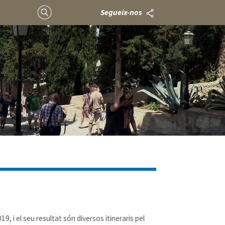
Segueix-nos
9, i el seu resultat són diversos itineraris pel