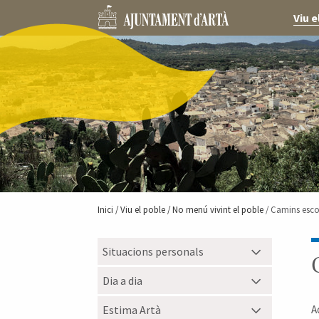
Viu e
Inici /
Viu el poble
/ No menú vivint el poble
/ Camins esco
Situacions personals
Dia a dia
Estima Artà
A