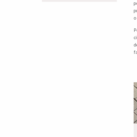
p
p
o
P
c
d
f