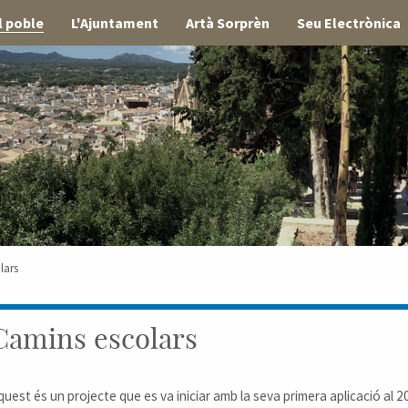
l poble
L'Ajuntament
Artà Sorprèn
Seu Electrònica
lars
Camins escolars
quest és un projecte que es va iniciar amb la seva primera aplicació al 201