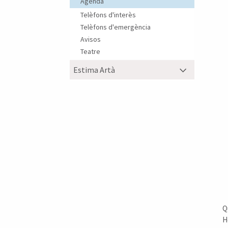
Agenda
Telèfons d'interès
Telèfons d'emergència
Avisos
Teatre
Estima Artà
Q
H