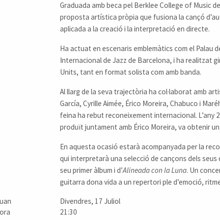
Graduada amb beca pel Berklee College of Music d
proposta artística pròpia que fusiona la cançó d’auto
aplicada a la creació i la interpretació en directe.
Ha actuat en escenaris emblemàtics com el Palau de 
Internacional de Jazz de Barcelona, i ha realitzat gi
Units, tant en format solista com amb banda.
Al llarg de la seva trajectòria ha col·laborat amb a
García, Cyrille Aimée, Érico Moreira, Chabuco i Maréh
feina ha rebut reconeixement internacional. L’any 20
produït juntament amb Érico Moreira, va obtenir u
En aquesta ocasió estarà acompanyada per la reco
qui interpretarà una selecció de cançons dels seus d
seu primer àlbum i d’
Alineada con la Luna
. Un concer
guitarra dona vida a un repertori ple d’emoció, ritm
uan
Divendres, 17 Juliol
ora
21:30