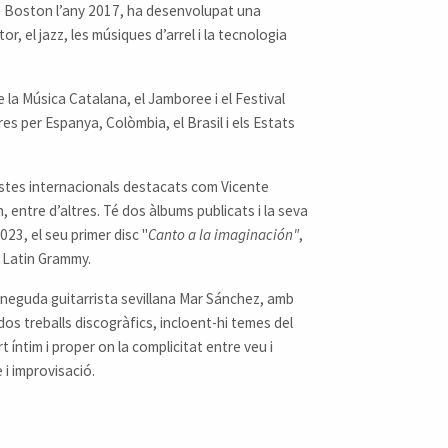
e Boston l’any 2017, ha desenvolupat una
r, el jazz, les músiques d’arrel i la tecnologia
la Música Catalana, el Jamboree i el Festival
res per Espanya, Colòmbia, el Brasil i els Estats
rtistes internacionals destacats com Vicente
, entre d’altres. Té dos àlbums publicats i la seva
23, el seu primer disc "
Canto a la imaginación"
,
n Latin Grammy.
neguda guitarrista sevillana Mar Sánchez, amb
os treballs discogràfics, incloent-hi temes del
t íntim i proper on la complicitat entre veu i
e i improvisació.