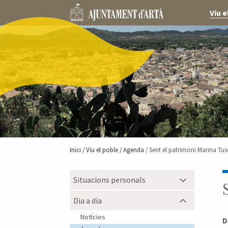
Viu e
Inici /
Viu el poble
/ Agenda
/ Sent el patrimoni Marina Tus
Situacions personals
Dia a dia
Notícies
D