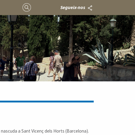
Segueix-nos
 nascuda a Sant Vicenç dels Horts (Barcelona).