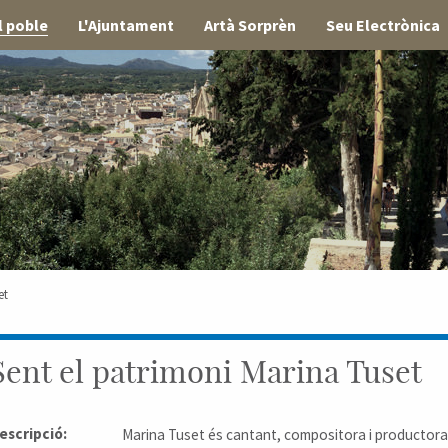
l poble
L'Ajuntament
Artà Sorprèn
Seu Electrònica
et
Sent el patrimoni Marina Tuset
escripció:
Marina Tuset és cantant, compositora i productora