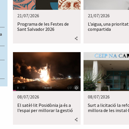
21/07/2026
21/07/2026
Programa de les Festes de
L’aigua, una prioritat
Sant Salvador 2026
compartida
a
08/07/2026
08/07/2026
El satèl·lit Posidònia ja és a
Surt a licitació la re
l’espai per millorar la gestió
millora de les instal·
del territori i dels recursos
del CEIP Na Caragol
naturals